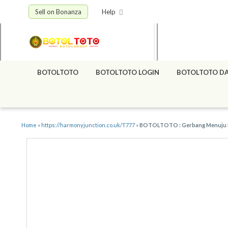
Sell on Bonanza
Help
BOTOLTOTO
BOTOLTOTO LOGIN
BOTOLTOTO D
Home
»
https://harmonyjunction.co.uk/T777
»
BOTOLTOTO : Gerbang Menuju Kol