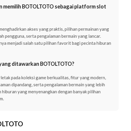
 memilih BOTOLTOTO sebagai platform slot
nghadirkan akses yang praktis, pilihan permainan yang
ah pengguna, serta pengalaman bermain yang lancar.
a menjadi salah satu pilihan favorit bagi pecinta hiburan
 yang ditawarkan BOTOLTOTO?
ak pada koleksi game berkualitas, fitur yang modern,
yaman dipandang, serta pengalaman bermain yang lebih
an hiburan yang menyenangkan dengan banyak pilihan
m.
TOLTOTO