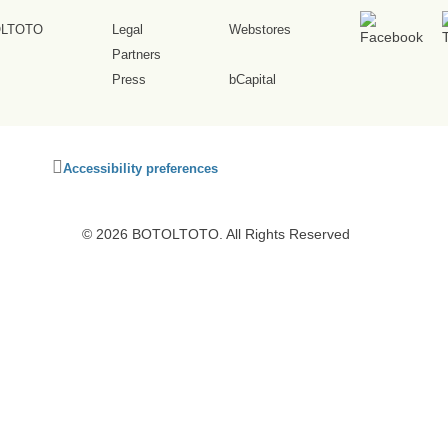
LTOTO
Legal
Webstores
Partners
Press
bCapital
Click
Accessibility preferences
to
activate
accessibility
© 2026 BOTOLTOTO. All Rights Reserved
preferences